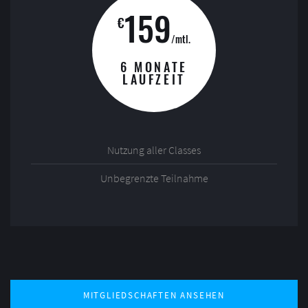
159
€
/mtl.
6 MONATE
LAUFZEIT
Nutzung aller Classes
Unbegrenzte Teilnahme
MITGLIEDSCHAFTEN ANSEHEN