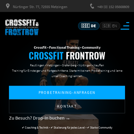
Nürtinger Str. 77, 72555 Metzingen
+49 (0) 152 05668809
🇩🇪
DE
🇬🇧
EN
CrossFit • Functional Training • Community
CROSSFIT
FRONTROW
Reutlingen • Metzingen • Grafenberg • Nürtingen • Neuffen
Training für Einsteiger und Fortgeschrittene. Starte mit einem Probetraining und lerne
unser Coaching kennen.
PROBETRAINING-ANFRAGEN
KONTAKT
Zu Besuch? Drop-In buchen →
✔ Coaching & Technik • ✔ Skalierung für jedes Level • ✔ Starke Community