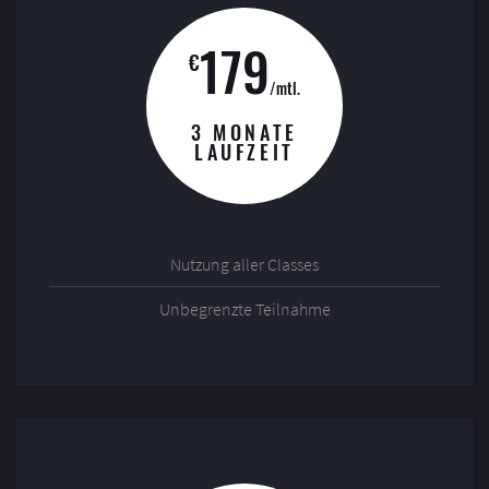
179
€
/mtl.
3 MONATE
LAUFZEIT
Nutzung aller Classes
Unbegrenzte Teilnahme