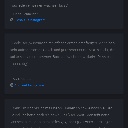
was jeden einzelnen wachsen lässt.”
– Elena Schneider
Elena auf Instagram
“Coole Box, wir wurden mit offenen Armen empfangen. Wer einen
sehr aufmerksamen Coach und gute spannende WOD‘s sucht, der
sollte hier vorbeikommen. Bock auf weiterentwickeln? Dann bist
hier richtig”
– Andi Kliemann
Andi auf Instagram
“Dank Crossfit bin ich mit über 40 Jahren so fit wie noch nie. Der
Grund: ich hatte noch nie so viel Spaß an Sport! Man trifft nette
Menschen, mit denen man sich gegenseitig zu Höchstleistungen