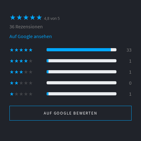
★★★★★
★★★★★
4,8 von 5
36 Rezensionen
Auf Google ansehen
33
★★★★★
★★★★★
1
★★★★★
★★★★★
1
★★★★★
★★★★★
0
★★★★★
★★★★★
1
★★★★★
★★★★★
AUF GOOGLE BEWERTEN